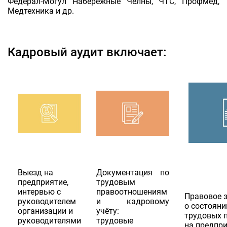
Федерал-Могул Набережные Челны, ЧТС, Профмед,
Медтехника и др.
Кадровый аудит включает:
Выезд на
Документация по
предприятие,
трудовым
интервью с
правоотношениям
Правовое 
руководителем
и кадровому
о состояни
организации и
учёту:
трудовых 
руководителями
трудовые
на предпри