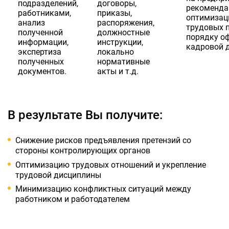
подразделений,
договоры,
рекоменда
работниками,
приказы,
оптимиза
анализ
распоряжения,
трудовых п
полученной
должностные
порядку о
информации,
инструкции,
кадровой 
экспертиза
локально
полученных
нормативные
документов.
акты и т.д.
В результате Вы получите:
Снижение рисков предъявления претензий со
стороны контролирующих органов
Оптимизацию трудовых отношений и укрепление
трудовой дисциплины
Минимизацию конфликтных ситуаций между
работником и работодателем