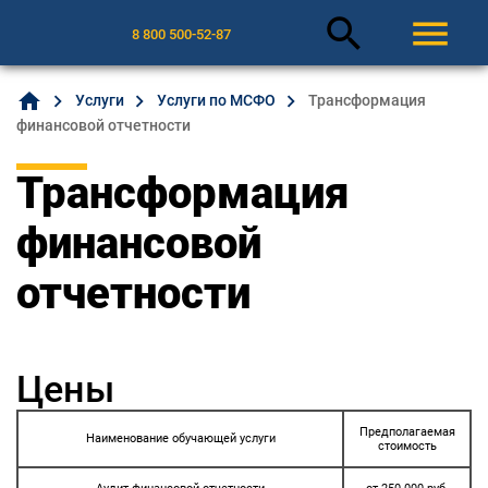
search
menu
8 800 500-52-87
home
Услуги
Услуги по МСФО
Трансформация
финансовой отчетности
Трансформация
финансовой
отчетности
Цены
Предполагаемая
Наименование обучающей услуги
стоимость