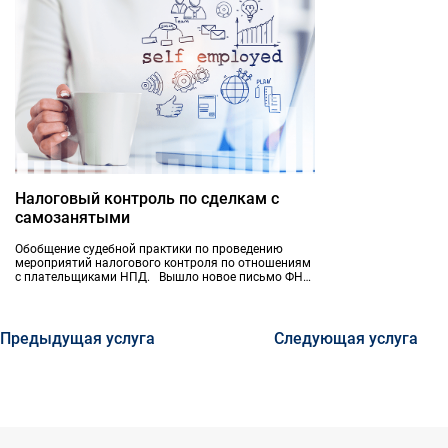
международным стандартам (МСФО), где указан
порядок отражения операций и действий.
Налоговый контроль по сделкам с
самозанятыми
Обобщение судебной практики по проведению
мероприятий налогового контроля по отношениям
с плательщиками НПД. Вышло новое письмо ФНС
России от 15.04.2022 N ЕА-4-15/4674 "О
направлении информации по проведению
мероприятий налогового контроля по НПД",
которое фактически легализует кампанию
Предыдущая услуга
Следующая услуга
налоговых органов, уже реализуемую в некоторых
регионах РФ.